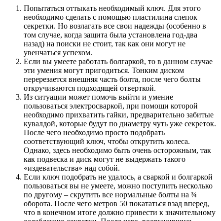
Попытаться оттыкать необходимый ключ. Для этого
необходимо сделать с помощью пластилина слепок
секретки. Но возлагать все свои надежды (особенно в
том случае, когда защита была установлена год-два
назад) на поиски не стоит, так как они могут не
увенчаться успехом.
Если вы умеете работать болгаркой, то в данном случае
эти умения могут пригодиться. Тонким диском
перерезается внешняя часть болта, после чего болты
откручиваются подходящей отверткой.
Из ситуации может помочь выйти и умение
пользоваться электросваркой, при помощи которой
необходимо прихватить гайки, предварительно забитые
кувалдой, которые будут по диаметру чуть уже секреток.
После чего необходимо просто подобрать
соответствующий ключ, чтобы открутить колеса.
Однако, здесь необходимо быть очень осторожным, так
как подвеска и диск могут не выдержать такого
«издевательства» над собой.
Если ключ подобрать не удалось, а сваркой и болгаркой
пользоваться вы не умеете, можно поступить несколько
по другому – скрутить все нормальные болты на ¾
оборота. После чего метров 50 покататься взад вперед,
что в конечном итоге должно привести к значительному