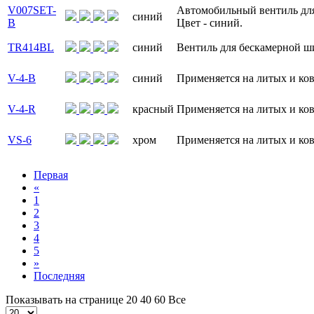
V007SET-
Автомобильный вентиль для
синий
B
Цвет - синий.
TR414BL
синий
Вентиль для бескамерной ши
V-4-B
синий
Применяется на литых и ков
V-4-R
красный
Применяется на литых и ков
VS-6
хром
Применяется на литых и ков
Первая
«
1
2
3
4
5
»
Последняя
Показывать на странице
20
40
60
Все