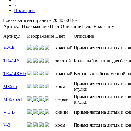
»
Последняя
Показывать на странице
20
40
60
Все
Артикул
Изображение
Цвет
Описание
Цена
В корзину
Артикул
Изображение
Цвет
Описание
V-5-R
красный
Применяется на литых и ков
TR414Y
золотой
Колесный вентиль для беска
TR414RED
красный
Вентиль для бескамерной ши
Применяется на литых и ков
MS525
хром
втулки.
Применяется на литых и ков
MS525AL
Серый
втулки
V-5-B
синий
Применяется на литых и ков
V-3
хром
Применяется на литых и ков