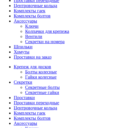
Проставки переходные
Центровочные кольца
Комплекты гаек
Комплекты болтов
Аксессуары
Ключи
Колпачки для крепежа
Вентили
Секретки на номера
Шпильки
Хомуты
Проставки на заказ
Крепеж для дисков
Болты колесные
Гайки колесные
Секретки
Секретные болты
Секретные гайки
Проставки
Проставки переходные
Центровочные кольца
Комплекты гаек
Комплекты болтов
Аксессуары