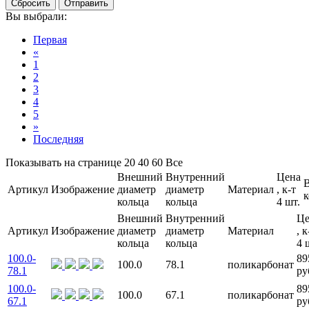
Сбросить
Отправить
Вы выбрали:
Первая
«
1
2
3
4
5
»
Последняя
Показывать на странице
20
40
60
Все
Внешний
Внутренний
Цена
Артикул
Изображение
диаметр
диаметр
Материал
, к-т
к
кольца
кольца
4 шт.
Внешний
Внутренний
Це
Артикул
Изображение
диаметр
диаметр
Материал
, к
кольца
кольца
4 
100.0-
89
100.0
78.1
поликарбонат
78.1
ру
100.0-
89
100.0
67.1
поликарбонат
67.1
ру