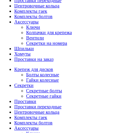
Проставки переходные
Центровочные кольца
Комплекты гаек
Комплекты болтов
Аксессуары
Ключи
Колпачки для крепежа
Вентили
Секретки на номера
Шпильки
Хомуты
Проставки на заказ
Крепеж для дисков
Болты колесные
Гайки колесные
Секретки
Секретные болты
Секретные гайки
Проставки
Проставки переходные
Центровочные кольца
Комплекты гаек
Комплекты болтов
Аксессуары