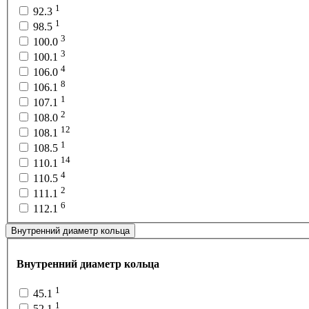
1
92.3
1
98.5
3
100.0
3
100.1
4
106.0
8
106.1
1
107.1
2
108.0
12
108.1
1
108.5
14
110.1
4
110.5
2
111.1
6
112.1
Внутренний диаметр кольца
Внутренний диаметр кольца
1
45.1
1
52.1