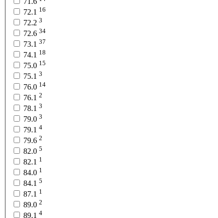
71.6
16
72.1
3
72.2
34
72.6
37
73.1
18
74.1
15
75.0
3
75.1
14
76.0
2
76.1
3
78.1
3
79.0
4
79.1
2
79.6
5
82.0
1
82.1
1
84.0
5
84.1
1
87.1
2
89.0
4
89.1