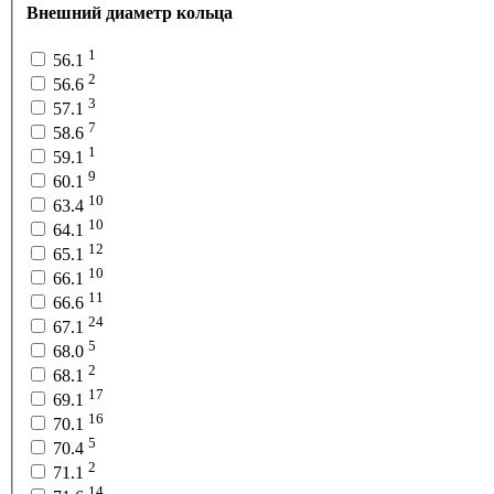
Внешний диаметр кольца
1
56.1
2
56.6
3
57.1
7
58.6
1
59.1
9
60.1
10
63.4
10
64.1
12
65.1
10
66.1
11
66.6
24
67.1
5
68.0
2
68.1
17
69.1
16
70.1
5
70.4
2
71.1
14