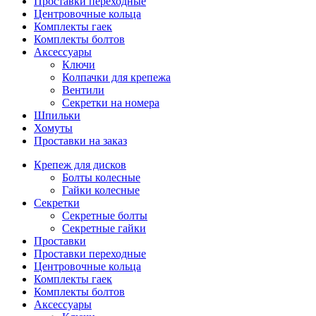
Проставки переходные
Центровочные кольца
Комплекты гаек
Комплекты болтов
Аксессуары
Ключи
Колпачки для крепежа
Вентили
Секретки на номера
Шпильки
Хомуты
Проставки на заказ
Крепеж для дисков
Болты колесные
Гайки колесные
Секретки
Секретные болты
Секретные гайки
Проставки
Проставки переходные
Центровочные кольца
Комплекты гаек
Комплекты болтов
Аксессуары