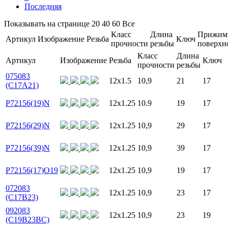
Последняя
Показывать на странице
20
40
60
Все
Класс
Длина
Прижим
Артикул
Изображение
Резьба
Ключ
прочности
резьбы
поверхн
Класс
Длина
Артикул
Изображение
Резьба
Ключ
прочности
резьбы
075083
12x1.5
10,9
21
17
(C17A21)
P72156(19)N
12x1.25
10.9
19
17
P72156(29)N
12x1.25
10,9
29
17
P72156(39)N
12x1.25
10,9
39
17
P72156(17)O19
12x1.25
10,9
19
17
072083
12x1.25
10,9
23
17
(C17B23)
092083
12x1.25
10,9
23
19
(C19B23BC)