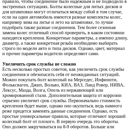
правило, чтобы соединение было надежным и не подводило в
экстренных ситуациях. Болты колесные для литых дисков и
для штамповки могут отличаться между собой в том случае,
если на один автомобиль имеются разные комплекты колес,
например зима на литье и лето на штамповке, то лучше
подобрать также разные соединения. Тем более сезонная
замена колес отличный способ проверить, в каком состоянии
находятся крепления. Конкретные параметры, а именно длину,
диаметр, а также конкретная резьба необходимо выбирать
строго по модели авто и типа дисков. Однако, цвет, материал
и прочие параметры водители определяют сами.
Увеличить срок службы не сложно
Есть несколько простых советов, как увеличить срок службы
соединения и обезопасить себя от неожиданных ситуаций.
Можно покупать болт колесный на Мерседес, Инфинити,
Фольксваген, Джип, Вольво, КИА, ВАЗ, Ланд Ровер, НИВА,
Лексус, Мазда, Волга, Опель из нержавеющей или
хромированной стали. Дополнительная защита от коррозии
серьезно увеличит срок службы. Первоначально стоимость
крепления будет выше, однако оно окупиться, ведь намного
реже придется заменять данные соединения. Однако, есть
простые универсальные правила, которые отличают хороший
колесный болт от плохого. В первую очередь это обороты.
Оно должен закручиваться на 8-9 оборотов. Больше или