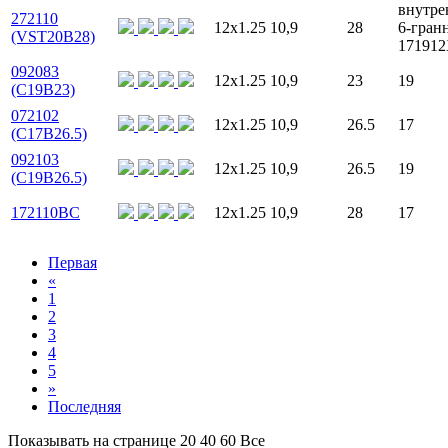
внутре
272110
12x1.25
10,9
28
6-гран
(VST20B28)
17191
092083
12x1.25
10,9
23
19
(C19B23)
072102
12x1.25
10,9
26.5
17
(C17B26.5)
092103
12x1.25
10,9
26.5
19
(C19B26.5)
172110BC
12x1.25
10,9
28
17
Первая
«
1
2
3
4
5
»
Последняя
Показывать на странице
20
40
60
Все