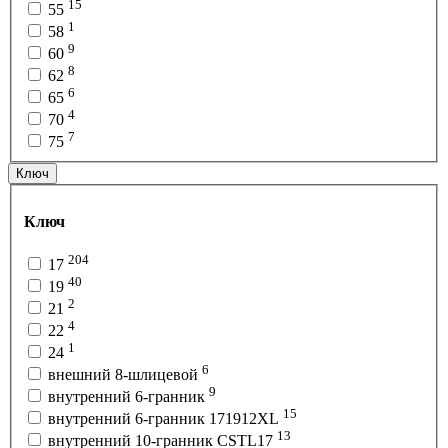
15
55
1
58
9
60
8
62
6
65
4
70
7
75
Ключ
Ключ
204
17
40
19
2
21
4
22
1
24
6
внешний 8-шлицевой
9
внутренний 6-гранник
15
внутренний 6-гранник 171912XL
13
внутренний 10-гранник CSTL17