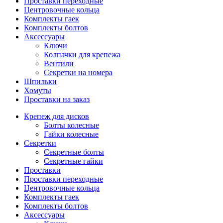
Проставки переходные
Центровочные кольца
Комплекты гаек
Комплекты болтов
Аксессуары
Ключи
Колпачки для крепежа
Вентили
Секретки на номера
Шпильки
Хомуты
Проставки на заказ
Крепеж для дисков
Болты колесные
Гайки колесные
Секретки
Секретные болты
Секретные гайки
Проставки
Проставки переходные
Центровочные кольца
Комплекты гаек
Комплекты болтов
Аксессуары