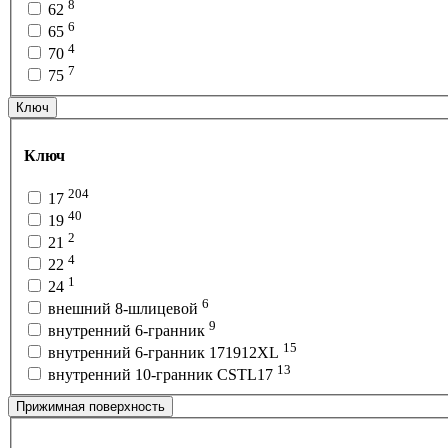
8
62
6
65
4
70
7
75
Ключ
Ключ
204
17
40
19
2
21
4
22
1
24
6
внешний 8-шлицевой
9
внутренний 6-гранник
15
внутренний 6-гранник 171912XL
13
внутренний 10-гранник CSTL17
Прижимная поверхность