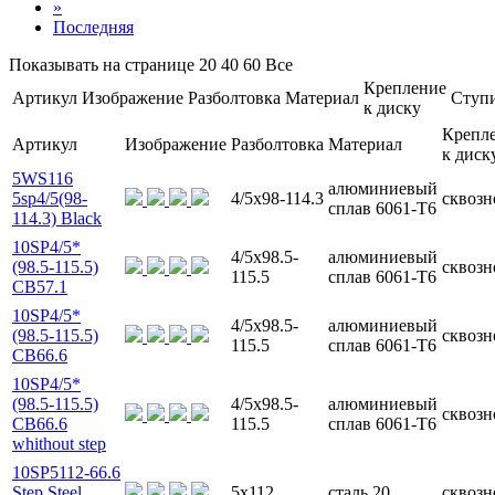
»
Последняя
Показывать на странице
20
40
60
Все
Крепление
Артикул
Изображение
Разболтовка
Материал
Ступ
к диску
Крепл
Артикул
Изображение
Разболтовка
Материал
к диск
5WS116
алюминиевый
5sp4/5(98-
4/5x98-114.3
сквозн
сплав 6061-T6
114.3) Black
10SP4/5*
4/5x98.5-
алюминиевый
(98.5-115.5)
сквозн
115.5
сплав 6061-T6
CB57.1
10SP4/5*
4/5x98.5-
алюминиевый
(98.5-115.5)
сквозн
115.5
сплав 6061-T6
CB66.6
10SP4/5*
(98.5-115.5)
4/5x98.5-
алюминиевый
сквозн
CB66.6
115.5
сплав 6061-T6
whithout step
10SP5112-66.6
Step Steel
5x112
сталь 20
сквозн