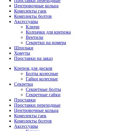
Проставки переходные
Центровочные кольца
Комплекты гаек
Комплекты болтов
Аксессуары
Ключи
Колпачки для крепежа
Вентили
Секретки на номера
Шпильки
Хомуты
Проставки на заказ
Крепеж для дисков
Болты колесные
Гайки колесные
Секретки
Секретные болты
Секретные гайки
Проставки
Проставки переходные
Центровочные кольца
Комплекты гаек
Комплекты болтов
Аксессуары