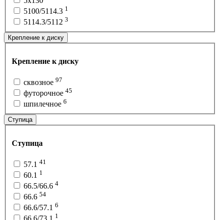
5x130
1
5100/5114.3
3
5114.3/5112
Крепление к диску
Крепление к диску
97
сквозное
45
футорочное
6
шпилечное
Ступица
Ступица
41
57.1
1
60.1
4
66.5/66.6
54
66.6
6
66.6/57.1
1
66.6/73.1