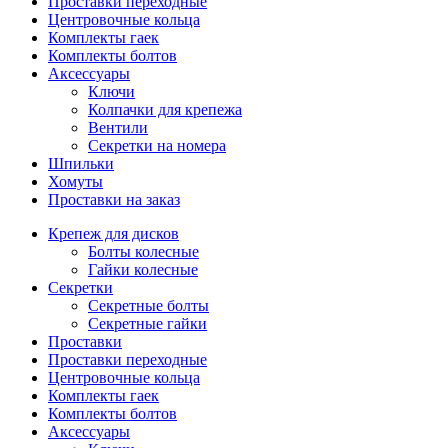
Проставки переходные
Центровочные кольца
Комплекты гаек
Комплекты болтов
Аксессуары
Ключи
Колпачки для крепежа
Вентили
Секретки на номера
Шпильки
Хомуты
Проставки на заказ
Крепеж для дисков
Болты колесные
Гайки колесные
Секретки
Секретные болты
Секретные гайки
Проставки
Проставки переходные
Центровочные кольца
Комплекты гаек
Комплекты болтов
Аксессуары