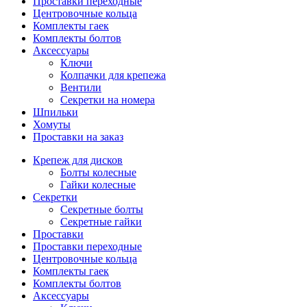
Проставки переходные
Центровочные кольца
Комплекты гаек
Комплекты болтов
Аксессуары
Ключи
Колпачки для крепежа
Вентили
Секретки на номера
Шпильки
Хомуты
Проставки на заказ
Крепеж для дисков
Болты колесные
Гайки колесные
Секретки
Секретные болты
Секретные гайки
Проставки
Проставки переходные
Центровочные кольца
Комплекты гаек
Комплекты болтов
Аксессуары