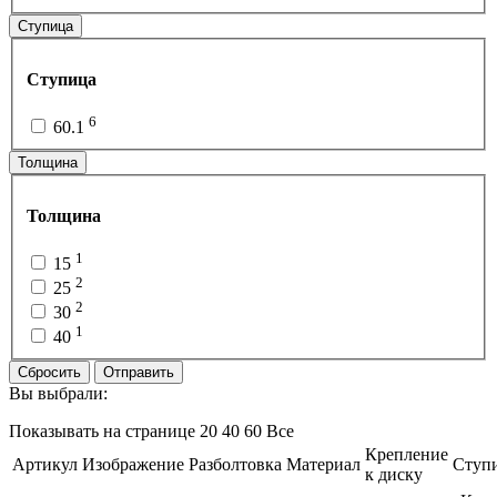
Ступица
Ступица
6
60.1
Толщина
Толщина
1
15
2
25
2
30
1
40
Сбросить
Отправить
Вы выбрали:
Показывать на странице
20
40
60
Все
Крепление
Артикул
Изображение
Разболтовка
Материал
Ступ
к диску