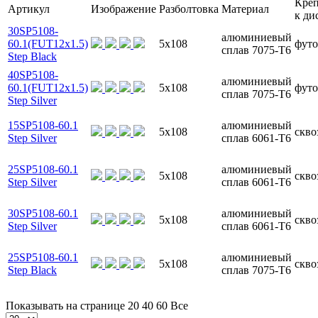
Кре
Артикул
Изображение
Разболтовка
Материал
к ди
30SP5108-
алюминиевый
60.1(FUT12x1.5)
5x108
футо
сплав 7075-T6
Step Black
40SP5108-
алюминиевый
60.1(FUT12x1.5)
5x108
футо
сплав 7075-T6
Step Silver
15SP5108-60.1
алюминиевый
5x108
скво
Step Silver
сплав 6061-T6
25SP5108-60.1
алюминиевый
5x108
скво
Step Silver
сплав 6061-T6
30SP5108-60.1
алюминиевый
5x108
скво
Step Silver
сплав 6061-T6
25SP5108-60.1
алюминиевый
5x108
скво
Step Black
сплав 7075-T6
Показывать на странице
20
40
60
Все