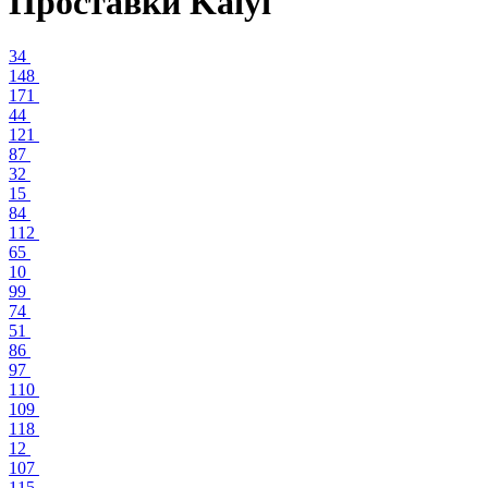
Проставки Kaiyi
34
148
171
44
121
87
32
15
84
112
65
10
99
74
51
86
97
110
109
118
12
107
115