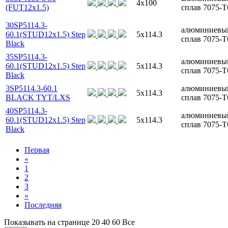
4x100
(FUT12x1.5)
сплав 7075-T
30SP5114.3-
алюминиевы
60.1(STUD12x1.5) Step
5x114.3
сплав 7075-T
Black
35SP5114.3-
алюминиевы
60.1(STUD12x1.5) Step
5x114.3
сплав 7075-T
Black
3SP5114.3-60.1
алюминиевы
5x114.3
BLACK TYT/LXS
сплав 7075-T
40SP5114.3-
алюминиевы
60.1(STUD12x1.5) Step
5x114.3
сплав 7075-T
Black
Первая
«
1
2
3
»
Последняя
Показывать на странице
20
40
60
Все