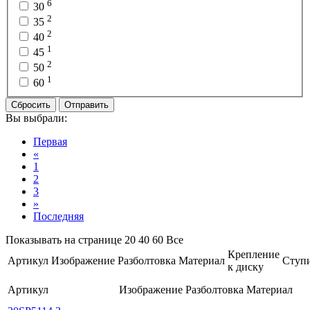
6
30
2
35
2
40
1
45
2
50
1
60
Сбросить
Отправить
Вы выбрали:
Первая
«
1
2
3
»
Последняя
Показывать на странице
20
40
60
Все
Крепление
Артикул
Изображение
Разболтовка
Материал
Ступ
к диску
Артикул
Изображение
Разболтовка
Материал