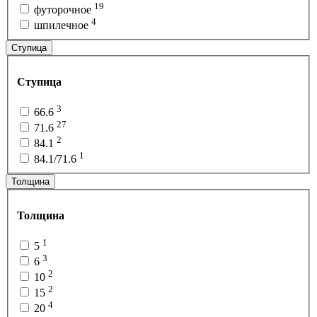
19
футорочное
4
шпилечное
Ступица
Ступица
3
66.6
27
71.6
2
84.1
1
84.1/71.6
Толщина
Толщина
1
5
3
6
2
10
2
15
4
20