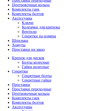
Проставки переходные
Центровочные кольца
Комплекты гаек
Комплекты болтов
Аксессуары
Ключи
Колпачки для крепежа
Вентили
Секретки на номера
Шпильки
Хомуты
Проставки на заказ
Крепеж для дисков
Болты колесные
Гайки колесные
Секретки
Секретные болты
Секретные гайки
Проставки
Проставки переходные
Центровочные кольца
Комплекты гаек
Комплекты болтов
Аксессуары