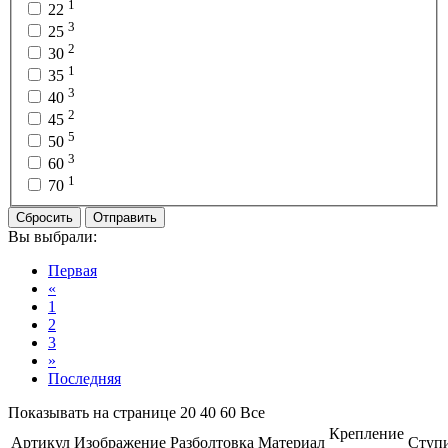
1
22
3
25
2
30
1
35
3
40
2
45
5
50
3
60
1
70
Сбросить
Отправить
Вы выбрали:
Первая
«
1
2
3
»
Последняя
Показывать на странице
20
40
60
Все
Крепление
Артикул
Изображение
Разболтовка
Материал
Ступ