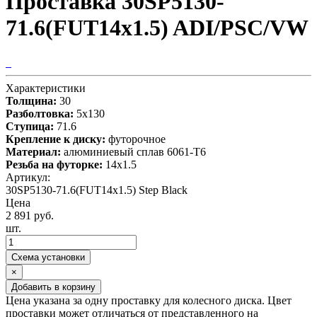
Проставка 30SP5130-
71.6(FUT14x1.5) ADI/PSC/VW
Характеристики
Толщина:
30
Разболтовка:
5x130
Ступица:
71.6
Крепление к диску:
футорочное
Материал:
алюминиевый сплав 6061-T6
Резьба на футорке:
14х1.5
Артикул:
30SP5130-71.6(FUT14x1.5) Step Black
Цена
2 891 руб.
шт.
Схема установки
×
Добавить в корзину
Цена указана за одну проставку для колесного диска. Цвет
проставки может отличаться от представленного на