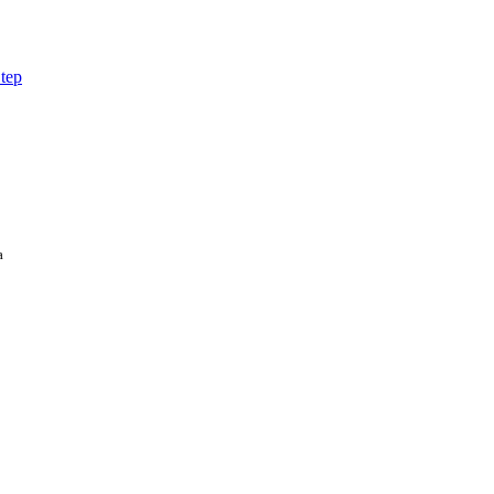
tep
а