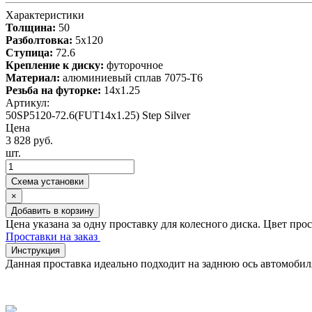
Характеристики
Толщина:
50
Разболтовка:
5x120
Ступица:
72.6
Крепление к диску:
футорочное
Материал:
алюминиевый сплав 7075-T6
Резьба на футорке:
14х1.25
Артикул:
50SP5120-72.6(FUT14x1.25) Step Silver
Цена
3 828 руб.
шт.
Схема установки
×
Добавить в корзину
Цена указана за одну проставку для колесного диска. Цвет про
Проставки на заказ
Инструкция
Данная проставка идеально подходит на заднюю ось автомоби