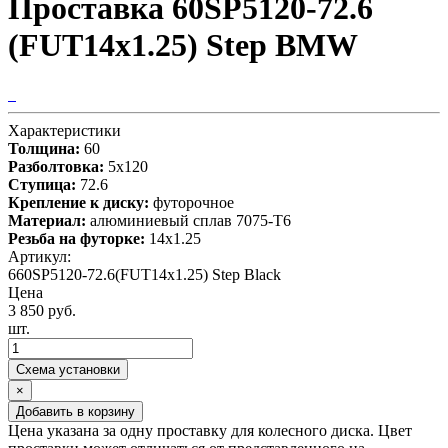
Проставка 60SP5120-72.6
(FUT14x1.25) Step BMW
Характеристики
Толщина:
60
Разболтовка:
5x120
Ступица:
72.6
Крепление к диску:
футорочное
Материал:
алюминиевый сплав 7075-T6
Резьба на футорке:
14x1.25
Артикул:
660SP5120-72.6(FUT14x1.25) Step Black
Цена
3 850 руб.
шт.
Схема установки
×
Добавить в корзину
Цена указана за одну проставку для колесного диска. Цвет