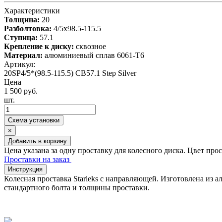
Характеристики
Толщина:
20
Разболтовка:
4/5x98.5-115.5
Ступица:
57.1
Крепление к диску:
сквозное
Материал:
алюминиевый сплав 6061-T6
Артикул:
20SP4/5*(98.5-115.5) CB57.1 Step Silver
Цена
1 500 руб.
шт.
Схема установки
×
Добавить в корзину
Цена указана за одну проставку для колесного диска. Цвет про
Проставки на заказ
Инструкция
Колесная проставка Starleks с направляющей. Изготовлена из
стандартного болта и толщины проставки.