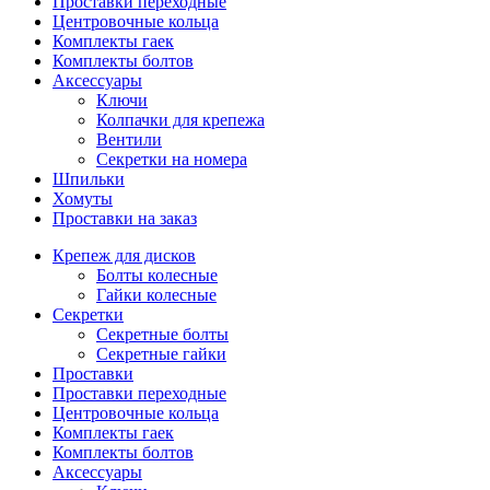
Проставки переходные
Центровочные кольца
Комплекты гаек
Комплекты болтов
Аксессуары
Ключи
Колпачки для крепежа
Вентили
Секретки на номера
Шпильки
Хомуты
Проставки на заказ
Крепеж для дисков
Болты колесные
Гайки колесные
Секретки
Секретные болты
Секретные гайки
Проставки
Проставки переходные
Центровочные кольца
Комплекты гаек
Комплекты болтов
Аксессуары