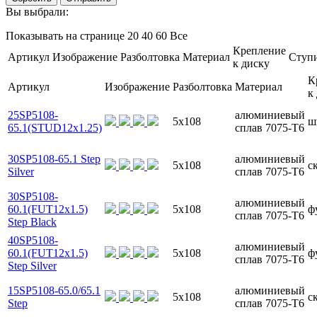
Вы выбрали:
Показывать на странице
20
40
60
Все
Крепление
Артикул
Изображение
Разболтовка
Материал
Ступ
к диску
К
Артикул
Изображение
Разболтовка
Материал
к
25SP5108-
алюминиевый
5x108
ш
65.1(STUD12x1.25)
сплав 7075-T6
30SP5108-65.1 Step
алюминиевый
5x108
с
Silver
сплав 7075-T6
30SP5108-
алюминиевый
60.1(FUT12x1.5)
5x108
ф
сплав 7075-T6
Step Black
40SP5108-
алюминиевый
60.1(FUT12x1.5)
5x108
ф
сплав 7075-T6
Step Silver
15SP5108-65.0/65.1
алюминиевый
5x108
с
Step
сплав 7075-T6