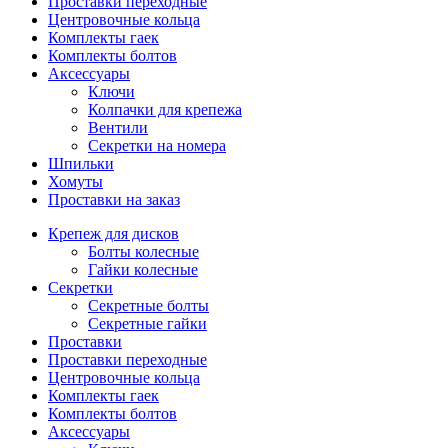
Проставки переходные
Центровочные кольца
Комплекты гаек
Комплекты болтов
Аксессуары
Ключи
Колпачки для крепежа
Вентили
Секретки на номера
Шпильки
Хомуты
Проставки на заказ
Крепеж для дисков
Болты колесные
Гайки колесные
Секретки
Секретные болты
Секретные гайки
Проставки
Проставки переходные
Центровочные кольца
Комплекты гаек
Комплекты болтов
Аксессуары