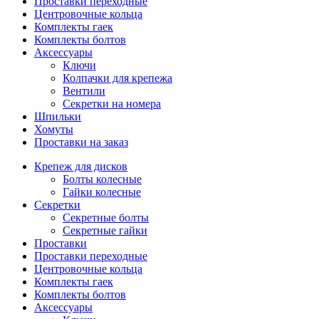
Проставки переходные
Центровочные кольца
Комплекты гаек
Комплекты болтов
Аксессуары
Ключи
Колпачки для крепежа
Вентили
Секретки на номера
Шпильки
Хомуты
Проставки на заказ
Крепеж для дисков
Болты колесные
Гайки колесные
Секретки
Секретные болты
Секретные гайки
Проставки
Проставки переходные
Центровочные кольца
Комплекты гаек
Комплекты болтов
Аксессуары