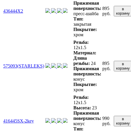
Прижимная
поверхность:
895
в
436444X2
пресс-шайба
руб.
корзину
Тип:
закрытая
Покрытие:
хром
Резьба:
12x1.5
Материал:
Длина
резьбы:
24
895
в
575093(STARLEKS)
Прижимная
руб.
корзину
поверхность:
конус
Покрытие:
хром
Резьба:
12x1.5
Высота:
23
Прижимная
поверхность:
990
в
416445SX-2key
конус
руб.
корзину
Тип: