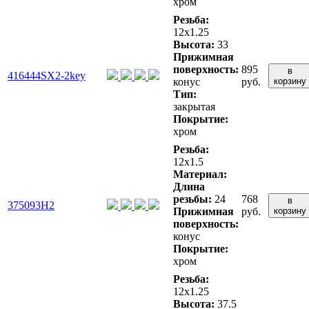
хром
Резьба:
12x1.25
Высота:
33
Прижимная
поверхность:
895
в
416444SX2-2key
конус
руб.
корзину
Тип:
закрытая
Покрытие:
хром
Резьба:
12x1.5
Материал:
Длина
резьбы:
24
768
в
375093H2
Прижимная
руб.
корзину
поверхность:
конус
Покрытие:
хром
Резьба:
12x1.25
Высота:
37.5