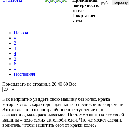
375110H2
Прижимная
руб.
корзину
поверхность:
конус
Покрытие:
хром
Первая
«
2
3
4
5
6
»
Последняя
Показывать на странице
20
40
60
Все
Как неприятно увидеть свою машину без колес, кража
которых столь характерна для нашего неспокойного времени.
Это довольно распространённое преступление и, к
сожалению, мало раскрываемое. Поэтому защита колес своей
машины – дело самих автолюбителей. Что же может сделать
водитель, чтобы защитить себя от кражи колес?