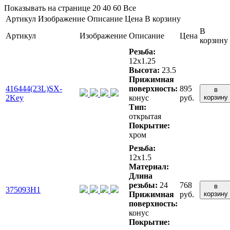
Показывать на странице
20
40
60
Все
Артикул
Изображение
Описание
Цена
В корзину
В
Артикул
Изображение
Описание
Цена
корзину
Резьба:
12x1.25
Высота:
23.5
Прижимная
416444(23L)SX-
поверхность:
895
в
2Key
конус
руб.
корзину
Тип:
открытая
Покрытие:
хром
Резьба:
12x1.5
Материал:
Длина
резьбы:
24
768
в
375093H1
Прижимная
руб.
корзину
поверхность:
конус
Покрытие: