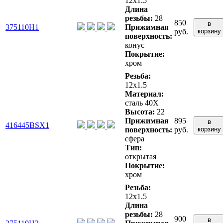
12x1.5
Длина
резьбы:
28
850
в
375110H1
Прижимная
руб.
корзину
поверхность:
конус
Покрытие:
хром
Резьба:
12x1.5
Материал:
сталь 40X
Высота:
22
Прижимная
895
в
416445BSX1
поверхность:
руб.
корзину
сфера
Тип:
открытая
Покрытие:
хром
Резьба:
12x1.5
Длина
резьбы:
28
900
в