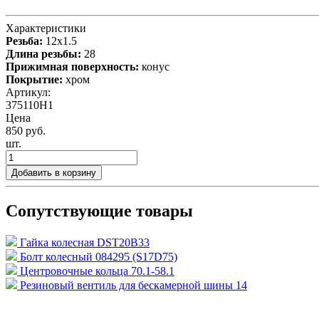
Характеристики
Резьба:
12x1.5
Длина резьбы:
28
Прижимная поверхность:
конус
Покрытие:
хром
Артикул:
375110H1
Цена
850 руб.
шт.
Добавить в корзину
Сопутствующие товары
Гайка колесная DST20B33
Болт колесный 084295 (S17D75)
Центровочные кольца 70.1-58.1
Резиновый вентиль для бескамерной шины 14