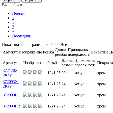
Вы выбрали:
Первая
«
1
2
»
Последняя
Показывать на странице
20
40
60
Все
Длина
Прижимная
Артикул
Изображение
Резьба
Покрытие
Ц
резьбы
поверхность
Длина
Прижимная
Артикул
Изображение
Резьба
Покрыти
резьбы
поверхность
372120X-
12x1.25
30
конус
хром
2Key
372093X-
12x1.25
24
конус
хром
2Key
372093H1
12x1.25
24
конус
хром
372093H2
12x1.25
24
конус
хром