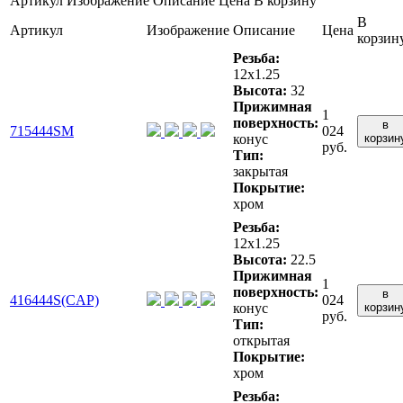
Артикул
Изображение
Описание
Цена
В корзину
В
Артикул
Изображение
Описание
Цена
корзин
Резьба:
12x1.25
Высота:
32
Прижимная
1
поверхность:
в
715444SM
024
конус
корзин
руб.
Тип:
закрытая
Покрытие:
хром
Резьба:
12x1.25
Высота:
22.5
Прижимная
1
поверхность:
в
416444S(CAP)
024
конус
корзин
руб.
Тип:
открытая
Покрытие:
хром
Резьба: