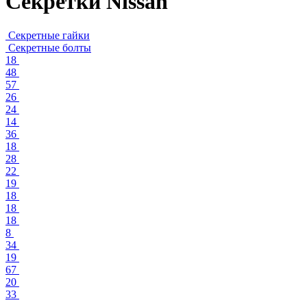
Секретки Nissan
Секретные гайки
Секретные болты
18
48
57
26
24
14
36
18
28
22
19
18
18
18
8
34
19
67
20
33