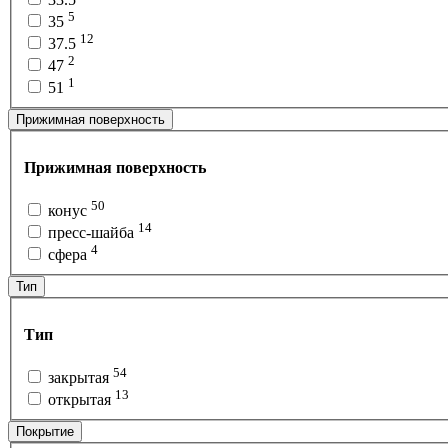
5
35
12
37.5
2
47
1
51
Прижимная поверхность
Прижимная поверхность
50
конус
14
пресс-шайба
4
сфера
Тип
Тип
54
закрытая
13
открытая
Покрытие