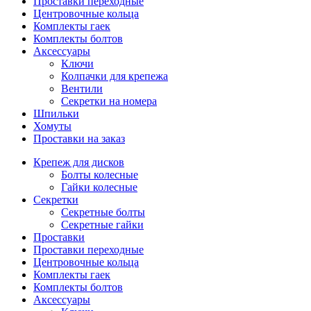
Проставки переходные
Центровочные кольца
Комплекты гаек
Комплекты болтов
Аксессуары
Ключи
Колпачки для крепежа
Вентили
Секретки на номера
Шпильки
Хомуты
Проставки на заказ
Крепеж для дисков
Болты колесные
Гайки колесные
Секретки
Секретные болты
Секретные гайки
Проставки
Проставки переходные
Центровочные кольца
Комплекты гаек
Комплекты болтов
Аксессуары