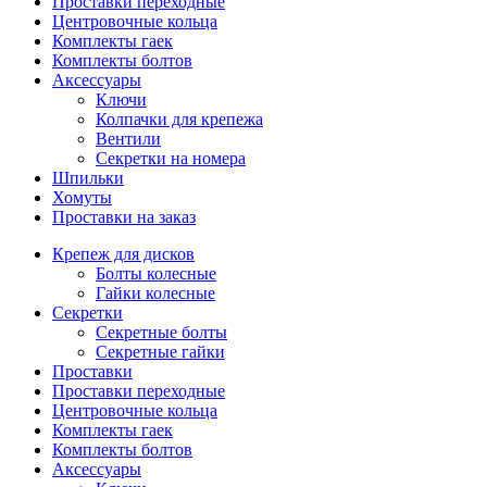
Проставки переходные
Центровочные кольца
Комплекты гаек
Комплекты болтов
Аксессуары
Ключи
Колпачки для крепежа
Вентили
Секретки на номера
Шпильки
Хомуты
Проставки на заказ
Крепеж для дисков
Болты колесные
Гайки колесные
Секретки
Секретные болты
Секретные гайки
Проставки
Проставки переходные
Центровочные кольца
Комплекты гаек
Комплекты болтов
Аксессуары