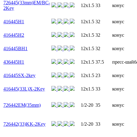
726445(33mm)EM/BC-
12x1.5
33
конус
2Key
416445H1
12x1.5
32
конус
416445H2
12x1.5
32
конус
416445BH1
12x1.5
32
конус
436445H1
12x1.5
37.5
пресс-шайб
416445SX-2key
12x1.5
23
конус
416445(33L)X-2Key
12x1.5
33
конус
726442EM(35mm)
1/2-20
35
конус
726442(33)KK-2Key
1/2-20
33
конус