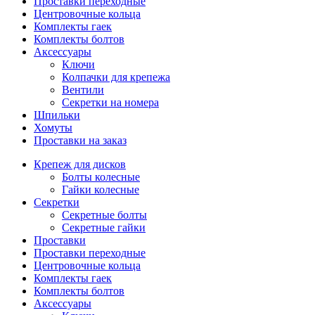
Проставки переходные
Центровочные кольца
Комплекты гаек
Комплекты болтов
Аксессуары
Ключи
Колпачки для крепежа
Вентили
Секретки на номера
Шпильки
Хомуты
Проставки на заказ
Крепеж для дисков
Болты колесные
Гайки колесные
Секретки
Секретные болты
Секретные гайки
Проставки
Проставки переходные
Центровочные кольца
Комплекты гаек
Комплекты болтов
Аксессуары