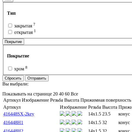
Тип
7
закрытая
1
открытая
Покрытие
Покрытие
8
хром
Сбросить
Отправить
Вы выбрали:
Показывать на странице
20
40
60
Все
Артикул
Изображение
Резьба
Высота
Прижимная поверхность
Артикул
Изображение
Резьба
Высота
Прижи
416448SX-2key
14x1.5
23.5
конус
416448H1
14x1.5
32
конус
416448H2
14x1.5
32
конус