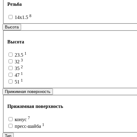
Резьба
8
14x1.5
Высота
Высота
1
23.5
3
32
2
35
1
47
1
51
Прижимная поверхность
Прижимная поверхность
7
конус
1
пресс-шайба
Тип