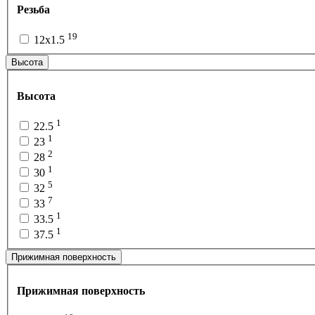
Резьба
19
12x1.5
Высота
Высота
1
22.5
1
23
2
28
1
30
5
32
7
33
1
33.5
1
37.5
Прижимная поверхность
Прижимная поверхность