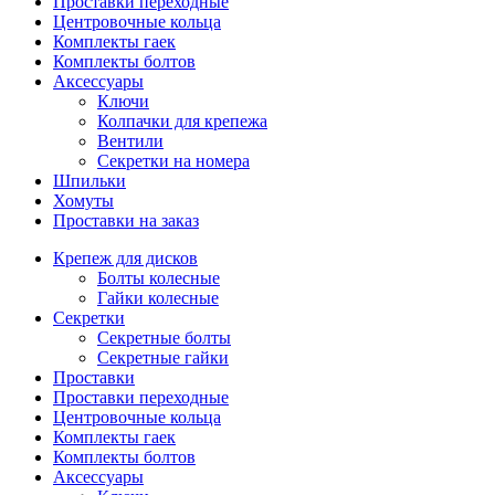
Проставки переходные
Центровочные кольца
Комплекты гаек
Комплекты болтов
Аксессуары
Ключи
Колпачки для крепежа
Вентили
Секретки на номера
Шпильки
Хомуты
Проставки на заказ
Крепеж для дисков
Болты колесные
Гайки колесные
Секретки
Секретные болты
Секретные гайки
Проставки
Проставки переходные
Центровочные кольца
Комплекты гаек
Комплекты болтов
Аксессуары