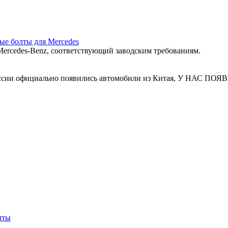
ные болты для Mercedes
ercedes‑Benz, соответствующий заводским требованиям.
 России официально появились автомобили из Китая, У Н
лты