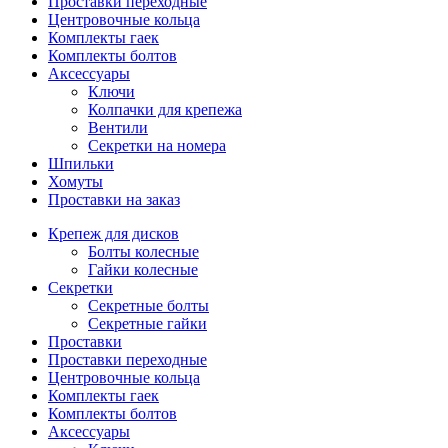
Проставки переходные
Центровочные кольца
Комплекты гаек
Комплекты болтов
Аксессуары
Ключи
Колпачки для крепежа
Вентили
Секретки на номера
Шпильки
Хомуты
Проставки на заказ
Крепеж для дисков
Болты колесные
Гайки колесные
Секретки
Секретные болты
Секретные гайки
Проставки
Проставки переходные
Центровочные кольца
Комплекты гаек
Комплекты болтов
Аксессуары