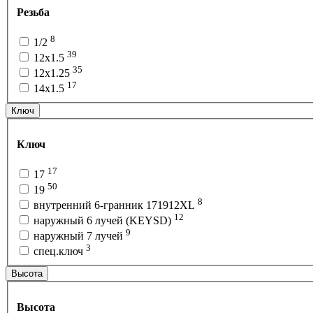
Резьба
8
1/2
39
12x1.5
35
12x1.25
17
14x1.5
Ключ
Ключ
17
17
50
19
8
внутренний 6-гранник 171912XL
12
наружный 6 лучей (KEYSD)
9
наружный 7 лучей
3
спец.ключ
Высота
Высота