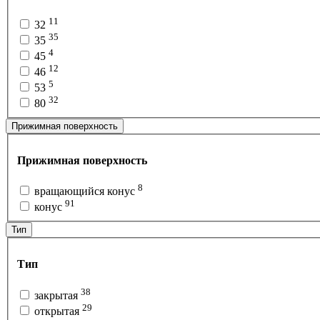
11
32
35
35
4
45
12
46
5
53
32
80
Прижимная поверхность
Прижимная поверхность
8
вращающийся конус
91
конус
Тип
Тип
38
закрытая
29
открытая