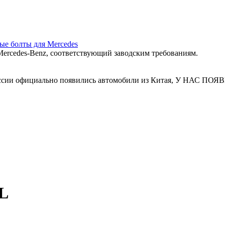
ные болты для Mercedes
ercedes‑Benz, соответствующий заводским требованиям.
 России официально появились автомобили из Китая, У Н
BL