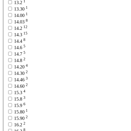
1
13.2
1
13.30
1
14.00
8
14.03
12
14.2
15
14.3
8
14.4
5
14.6
5
14.7
2
14.8
4
14.20
2
14.30
3
14.46
2
14.60
4
15.3
3
15.8
6
15.9
1
15.80
2
15.90
2
16.2
8