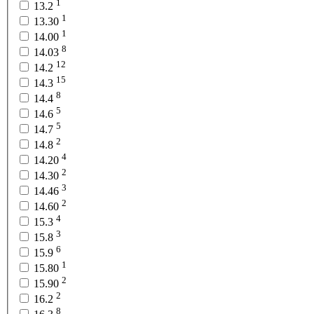
1
13.2
1
13.30
1
14.00
8
14.03
12
14.2
15
14.3
8
14.4
5
14.6
5
14.7
2
14.8
4
14.20
2
14.30
3
14.46
2
14.60
4
15.3
3
15.8
6
15.9
1
15.80
2
15.90
2
16.2
8