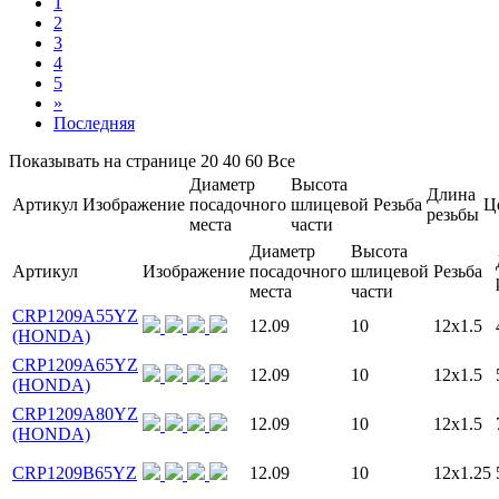
1
2
3
4
5
»
Последняя
Показывать на странице
20
40
60
Все
Диаметр
Высота
Длина
Артикул
Изображение
посадочного
шлицевой
Резьба
Ц
резьбы
места
части
Диаметр
Высота
Артикул
Изображение
посадочного
шлицевой
Резьба
места
части
CRP1209A55YZ
12.09
10
12x1.5
(HONDA)
CRP1209A65YZ
12.09
10
12x1.5
(HONDA)
CRP1209A80YZ
12.09
10
12x1.5
(HONDA)
CRP1209B65YZ
12.09
10
12x1.25