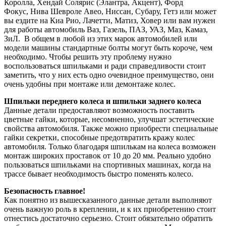
Королла, Хендай Солярис (Элантра, Акцент), Форд
Фокус, Нива Шевроле Авео, Ниссан, Субару, Гетз или может
вы ездите на Киа Рио, Лачетти, Матиз, Ховер или вам нужен
для работы автомобиль Ваз, Газель, ПАЗ, УАЗ, Маз, Камаз,
ЗиЛ. В общем в любой из этих марок автомобилей или
модели машины стандартные болты могут быть короче, чем
необходимо. Чтобы решить эту проблему нужно
воспользоваться шпильками и ради справедливости стоит
заметить, что у них есть одно очевидное преимущество, они
очень удобны при монтаже или демонтаже колес.
Шпильки переднего колеса и шпильки заднего колеса
Данные детали предоставляют возможность поставить
цветные гайки, которые, несомненно, улучшат эстетические
свойства автомобиля. Также можно приобрести специальные
гайки секретки, способные предотвратить кражу колес
автомобиля. Только благодаря шпилькам на колеса возможен
монтаж широких проставок от 10 до 20 мм. Реально удобно
пользоваться шпильками на спортивных машинах, когда на
трассе бывает необходимость быстро поменять колесо.
Безопасность главное!
Как понятно из вышесказанного данные детали выполняют
очень важную роль в креплении, и к их приобретению стоит
отнестись достаточно серьезно. Стоит обязательно обратить