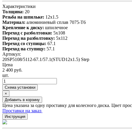
Характеристики
Толщина:
20
Резьба на шпильке:
12х1.5
Материал:
алюминиевый сплав 7075-T6
Крепление к диску:
шпилечное
Переход с разболтовки:
5х108
Переход на разболтовку:
5х112
Переход со ступицы:
67.1
Переход на ступицу:
57.1
Артикул:
20SP5108/5112-67.1/57.1(STUD12x1.5) Step
Цена
2 400 руб.
шт.
Схема установки
×
Добавить в корзину
Цена указана за одну проставку для колесного диска. Цвет про
Проставки на заказ
Инструкция