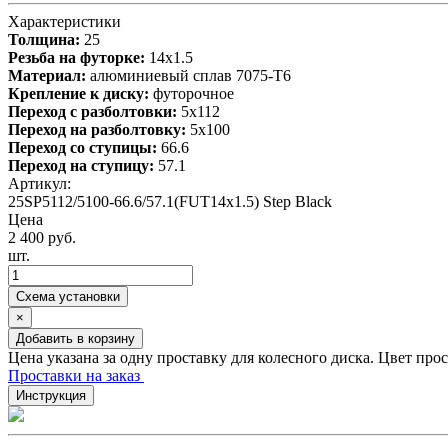
Характеристики
Толщина:
25
Резьба на футорке:
14х1.5
Материал:
алюминиевый сплав 7075-T6
Крепление к диску:
футорочное
Переход с разболтовки:
5х112
Переход на разболтовку:
5х100
Переход со ступицы:
66.6
Переход на ступицу:
57.1
Артикул:
25SP5112/5100-66.6/57.1(FUT14x1.5) Step Black
Цена
2 400 руб.
шт.
Схема установки
×
Добавить в корзину
Цена указана за одну проставку для колесного диска. Цвет про
Проставки на заказ
Инструкция