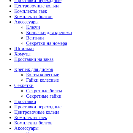
Проставки переходные
Центровочные кольца
Комплекты гаек
Комплекты болтов
Аксессуары
Ключи
Колпачки для крепежа
Вентили
Секретки на номера
Шпильки
Хомуты
Проставки на заказ
Крепеж для дисков
Болты колесные
Гайки колесные
Секретки
Секретные болты
Секретные гайки
Проставки
Проставки переходные
Центровочные кольца
Комплекты гаек
Комплекты болтов
Аксессуары