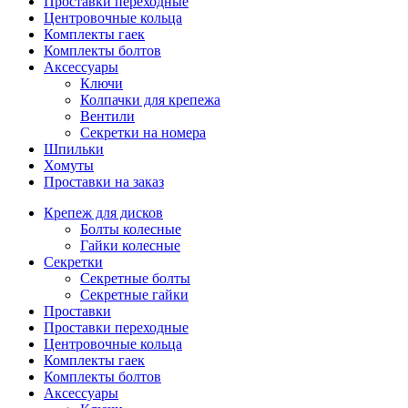
Проставки переходные
Центровочные кольца
Комплекты гаек
Комплекты болтов
Аксессуары
Ключи
Колпачки для крепежа
Вентили
Секретки на номера
Шпильки
Хомуты
Проставки на заказ
Крепеж для дисков
Болты колесные
Гайки колесные
Секретки
Секретные болты
Секретные гайки
Проставки
Проставки переходные
Центровочные кольца
Комплекты гаек
Комплекты болтов
Аксессуары